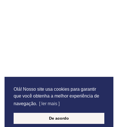
Utilizamos certificado de segurança para garantir
Importante! As se cadastrar em nossa loja seus d
acesso a sua conta e para outros propósitos, como
Se deseja comprar itens de cama, mesa, banho e 
Av Dr
Olá! Nosso site usa cookies para garantir
que você obtenha a melhor experiência de
navegação.
[ ler mais ]
De acordo